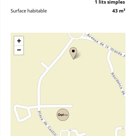
1 lits simples
Surface habitable
43 m²
+
−