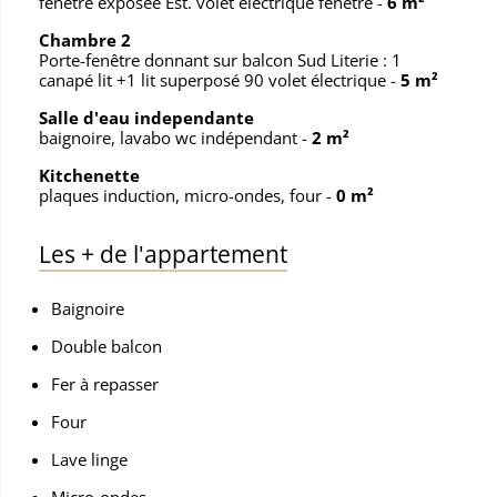
fenêtre exposée Est. volet électrique fenêtre
-
6 m²
Chambre 2
Porte-fenêtre donnant sur balcon Sud Literie : 1
canapé lit +1 lit superposé 90 volet électrique
-
5 m²
Salle d'eau independante
baignoire, lavabo wc indépendant
-
2 m²
Kitchenette
plaques induction, micro-ondes, four
-
0 m²
Les
+
de l'appartement
Baignoire
Double balcon
Fer à repasser
Four
Lave linge