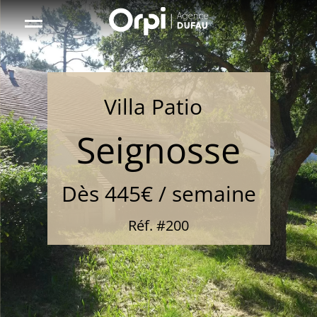
Aller
sur
la
page
r
d'accueil
Location
Villa Patio
0
étoile(s)
Seignosse
Dès 445€ / semaine
Réf. #200