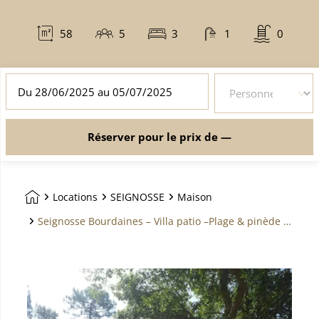
58
5
3
1
0
mètres
personnes
lits
salles
piscine
carré
de
bain
DATES
NOMBRE
DE
DE
SÉJOUR
PERSONNES
*
*
(CHAMPS
(CHAMPS
Réserver pour le prix de —
OBLIGATOIRE)
OBLIGATOIRE)
Locations
SEIGNOSSE
Maison
Aller sur la page d'accueil
Seignosse Bourdaines – Villa patio –Plage & pinède à pieds – idéal famille