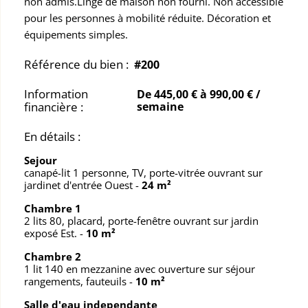
non admis.Linge de maison non fourni. Non accessible
pour les personnes à mobilité réduite. Décoration et
équipements simples.
Référence du bien :
#200
Information
De 445,00 € à 990,00 € /
financière :
semaine
En détails :
Sejour
canapé-lit 1 personne, TV, porte-vitrée ouvrant sur
jardinet d'entrée Ouest
-
24 m²
Chambre 1
2 lits 80, placard, porte-fenêtre ouvrant sur jardin
exposé Est.
-
10 m²
Chambre 2
1 lit 140 en mezzanine avec ouverture sur séjour
rangements, fauteuils
-
10 m²
Salle d'eau independante