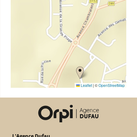
Leaflet
|
©
OpenStreetMap
L'Agence Dufau