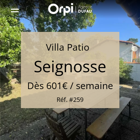
Aller
sur
la
page
r
d'accueil
Location
Villa Patio
0
étoile(s)
Seignosse
Dès 601€ / semaine
Réf. #259