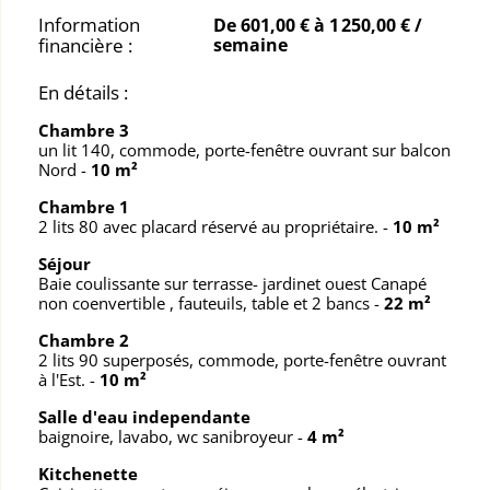
Information
De 601,00 € à 1 250,00 € /
financière :
semaine
En détails :
Chambre 3
un lit 140, commode, porte-fenêtre ouvrant sur balcon
Nord
-
10 m²
Chambre 1
2 lits 80 avec placard réservé au propriétaire.
-
10 m²
Séjour
Baie coulissante sur terrasse- jardinet ouest Canapé
non coenvertible , fauteuils, table et 2 bancs
-
22 m²
Chambre 2
2 lits 90 superposés, commode, porte-fenêtre ouvrant
à l'Est.
-
10 m²
Salle d'eau independante
baignoire, lavabo, wc sanibroyeur
-
4 m²
Kitchenette