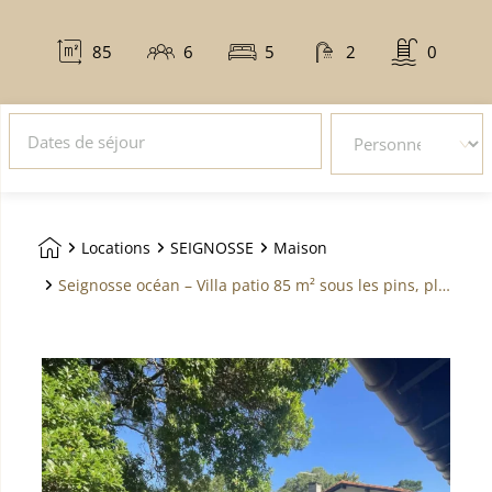
85
6
5
2
0
mètres
personnes
lits
salles
piscine
carré
de
bain
DATES
NOMBRE
DE
DE
SÉJOUR
PERSONNES
éserver
*
*
pour le
(CHAMPS
(CHAMPS
prix de
OBLIGATOIRE)
OBLIGATOIRE)
—
Locations
SEIGNOSSE
Maison
Aller sur la page d'accueil
Seignosse océan – Villa patio 85 m² sous les pins, plage & commerces à pied