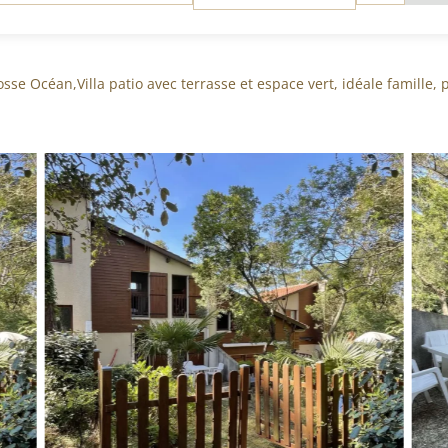
*
S
(CHAMPS
TOIRE)
OBLIGATOIRE)
sse Océan,Villa patio avec terrasse et espace vert, idéale famille, 