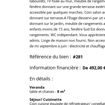
tabourets, TV fixée au mur, meuble de rangemen
fenêtre donnant sur une grande terrasse extér
accessible par quelques marches. Coin salon av
donnant sur terrasse.A l'Etage desservi par un e
donnant sur le jardin, meuble de rangements a
enfants moins de 15 ans, fenêtre Sud Est donnan
rangements. WC indépendant. Vous apprécierez
admis. Linge de maison non fourni. Non access
de mi septembre à juin : électricité et chauffa
Référence du bien :
#281
Information financière :
De 492,00 
En détails :
Veranda
table et chaises
-
8 m²
Séjour/ Cuisinette
Coin cuisine équipée de réfrigérateur/ congélat