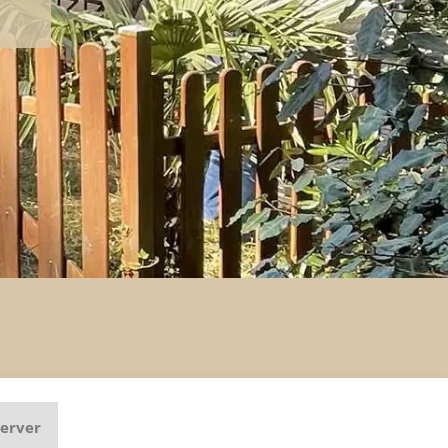
cine
erver