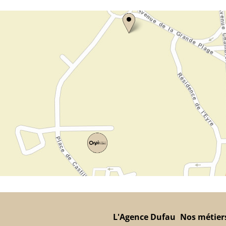
L'Agence Dufau
Nos métier