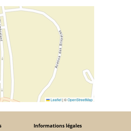
Leaflet
|
©
OpenStreetMap
s
Informations légales