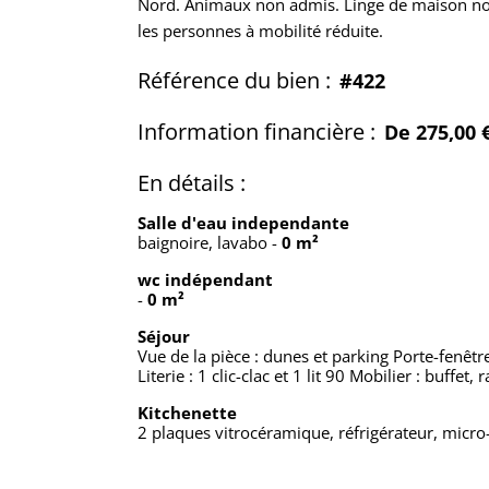
Nord. Animaux non admis. Linge de maison non
les personnes à mobilité réduite.
Référence du bien :
#422
Information financière :
De 275,00 
En détails :
Salle d'eau independante
baignoire, lavabo
-
0 m²
wc indépendant
-
0 m²
Séjour
Vue de la pièce : dunes et parking Porte-fenêtr
Literie : 1 clic-clac et 1 lit 90 Mobilier : buffe
Kitchenette
2 plaques vitrocéramique, réfrigérateur, micro