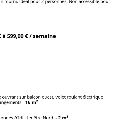
 fourni. Idéal pour 2 personnes. Non accessible pour
€ à 599,00 € / semaine
e ouvrant sur balcon ouest, volet roulant électrique
t, rangements
-
16 m²
-ondes /Grill, fenêtre Nord.
-
2 m²