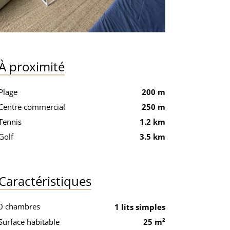
À proximité
Plage
200 m
Centre commercial
250 m
Tennis
1.2 km
Golf
3.5 km
Caractéristiques
0 chambres
1 lits simples
Surface habitable
25 m²