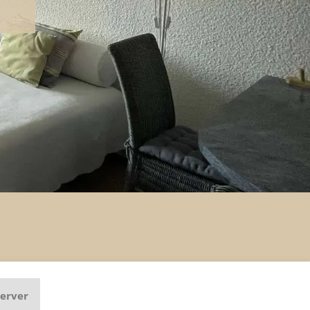
cine
erver