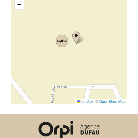
−
Leaflet
|
©
OpenStreetMap