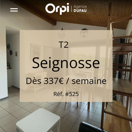
Aller
sur
la
page
r
d'accueil
Location
T2
0
étoile(s)
Seignosse
Dès 337€ / semaine
Réf. #525