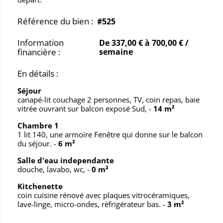
Référence du bien :
#525
Information
De 337,00 € à 700,00 € /
financière :
semaine
En détails :
Séjour
canapé-lit couchage 2 personnes, TV, coin repas, baie
vitrée ouvrant sur balcon exposé Sud,
-
14 m²
Chambre 1
1 lit 140, une armoire Fenêtre qui donne sur le balcon
du séjour.
-
6 m²
Salle d'eau independante
douche, lavabo, wc,
-
0 m²
Kitchenette
coin cuisine rénové avec plaques vitrocéramiques,
lave-linge, micro-ondes, réfrigérateur bas.
-
3 m²